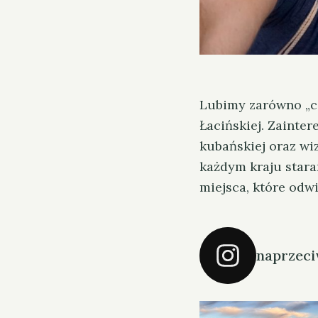
Lubimy zarówno „ci
Łacińskiej. Zainte
kubańskiej oraz wi
każdym kraju stara
miejsca, które odw
S
e
a
r
naprzec
c
h
f