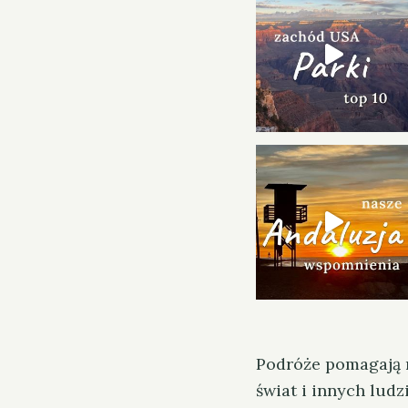
o
r
:
Podróże pomagają 
świat i innych lud