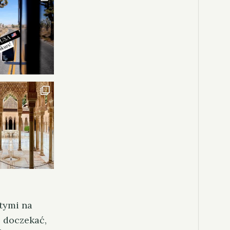
tymi na
ę doczekać,