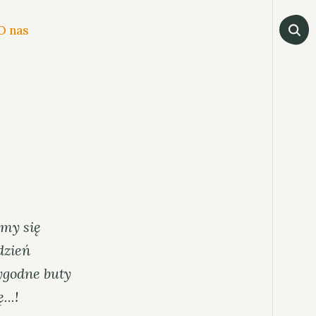
O nas
imy się
dzień
ygodne buty
ę.
..!