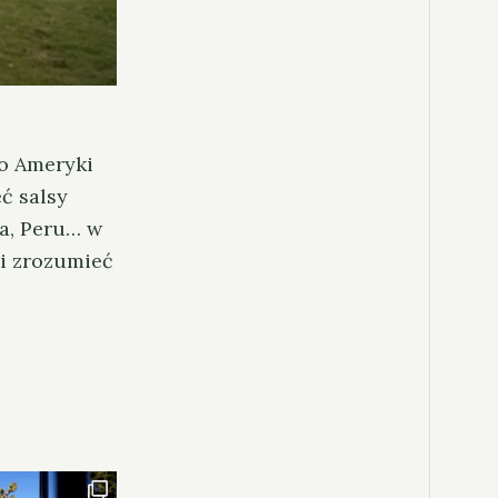
do Ameryki
ć salsy
ia, Peru… w
 i zrozumieć
cel.