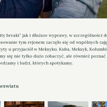
ty breaki” jak i dłuższe wyprawy, w szczególności 
resowanie tym rejonem zaczęło się od wspólnych zaję
zyty u przyjaciół w Meksyku. Kuba, Meksyk, Kolumb
my się nie tylko dużo zobaczyć, ale również poznać
iedzamy i ludzi, których spotykamy.
iwswiatu
Press Esc to can