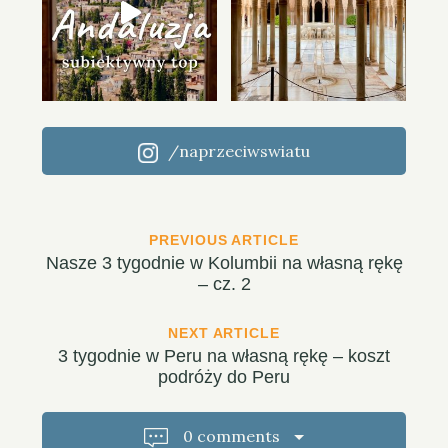
/naprzeciwswiatu
P
PREVIOUS ARTICLE
Nasze 3 tygodnie w Kolumbii na własną rękę
o
– cz. 2
s
NEXT ARTICLE
t
3 tygodnie w Peru na własną rękę – koszt
podróży do Peru
n
a
0 comments