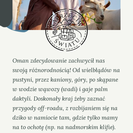
e
s
z
k
a
i
P
i
Oman zdecydowanie zachwycił nas
o
swoją różnorodnością! Od wielbłądów na
t
pustyni, przez kaniony, góry, po skąpane
r
w wodzie wąwozy (wadi) i gaje palm
daktyli. Doskonały kraj żeby zaznać
przygody off-roadu, z rozbijaniem się na
dziko w namiocie tam, gdzie tylko mamy
na to ochotę (np. na nadmorskim klifie).