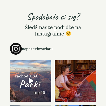
a
Press Esc to cancel.
r
Spodobało ci się?
c
h
Śledź nasze podróże na
f
Instagramie
o
r
naprzeciwswiatu
: