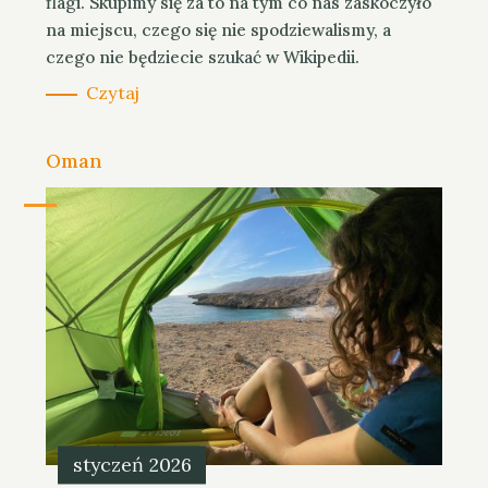
flagi. Skupimy się za to na tym co nas zaskoczyło
na miejscu, czego się nie spodziewalismy, a
czego nie będziecie szukać w Wikipedii.
Czytaj
C
Oman
a
t
e
g
o
r
i
e
s
styczeń 2026