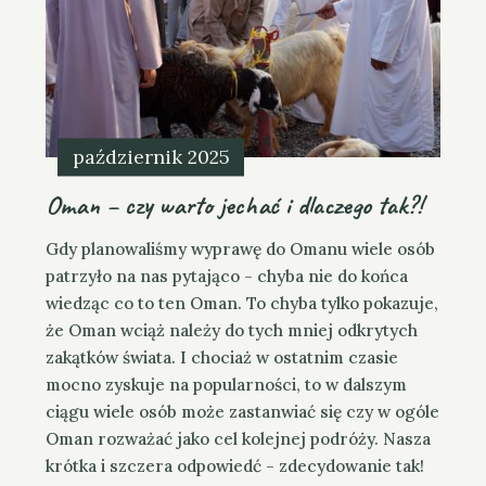
r
i
e
s
październik 2025
Oman – czy warto jechać i dlaczego tak?!
Gdy planowaliśmy wyprawę do Omanu wiele osób
patrzyło na nas pytająco - chyba nie do końca
wiedząc co to ten Oman. To chyba tylko pokazuje,
że Oman wciąż należy do tych mniej odkrytych
zakątków świata. I chociaż w ostatnim czasie
mocno zyskuje na popularności, to w dalszym
ciągu wiele osób może zastanwiać się czy w ogóle
Oman rozważać jako cel kolejnej podróży. Nasza
krótka i szczera odpowiedć - zdecydowanie tak!