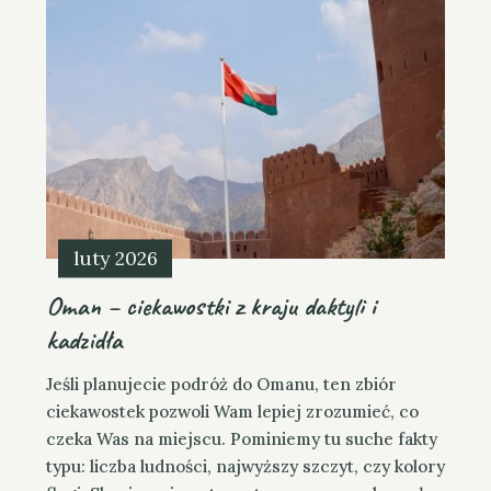
t
e
g
o
r
i
e
s
luty 2026
Oman – ciekawostki z kraju daktyli i
kadzidła
Jeśli planujecie podróż do Omanu, ten zbiór
ciekawostek pozwoli Wam lepiej zrozumieć, co
czeka Was na miejscu. Pominiemy tu suche fakty
typu: liczba ludności, najwyższy szczyt, czy kolory