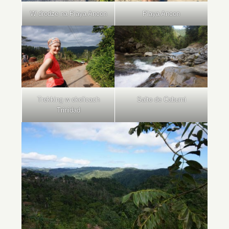
W drodze na Playa Ancon
Playa Ancon
Trekking w okolicach
Salto de Caburni
Trinidad