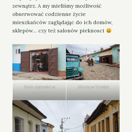
zewnątrz. A my mieliśmy możliwość
obserwować codzienne życie
mieszkańców zaglądając do ich domów,
sklepów… czy też salonów pieknosci
Salon piękności w
Uliczka w Trinidad
Trynidad