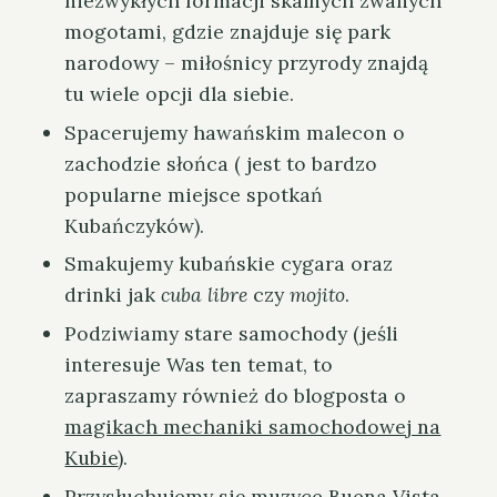
niezwykłych formacji skalnych zwanych
mogotami, gdzie znajduje się park
narodowy – miłośnicy przyrody znajdą
tu wiele opcji dla siebie.
Spacerujemy hawańskim malecon o
zachodzie słońca ( jest to bardzo
popularne miejsce spotkań
Kubańczyków).
Smakujemy kubańskie cygara oraz
drinki jak
cuba libre
czy
mojito
.
Podziwiamy stare samochody (jeśli
interesuje Was ten temat, to
zapraszamy również do blogposta o
magikach mechaniki samochodowej na
Kubie
).
Przysłuchujemy się muzyce Buena Vista