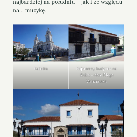
najbardziej na południu – jak i ze względu
na… muzykę.
Katedra
Najstarszy budynek na
Kubie – dom Diego
Velazqueza