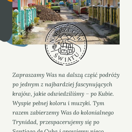
n
i
e
s
z
k
a
Zapraszamy Was na dalszą część podróży
po jednym z najbardziej fascynujących
krajów, jakie odwiedziliśmy – po Kubie.
Wyspie pełnej koloru i muzyki. Tym
razem zabierzemy Was do kolonialnego
Trynidad, przespacerujemy się po
Santiago de Cuba i opowiemy nieco